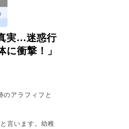
バ
真実…迷惑行
体に衝撃！」
跡のアラフィフと
たと言います。幼稚