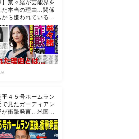
撃】菜々緒が芸能界を
た本当の理由...関係
ちから嫌われている現
驚きを隠せない！！詐
害にまで遭っている衝
在...過去の壮絶ない
に一同驚愕！！
09
翔平４５号ホームラン
近で見たガーディアン
督が衝撃発言…米国メ
アの取材で明らかとな
ロバーツ監督の「５０-
」記録についてが話題