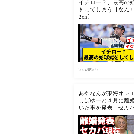
イチロー？、最高の
をしてしまう【なんJ
2ch】
2024/09/09
あやなんが東海オン
しばゆーと４月に離
いた事を発表...セカ
現在の関係に驚きを
い...『しばゆー＆あ
ん』夫婦の精神崩壊