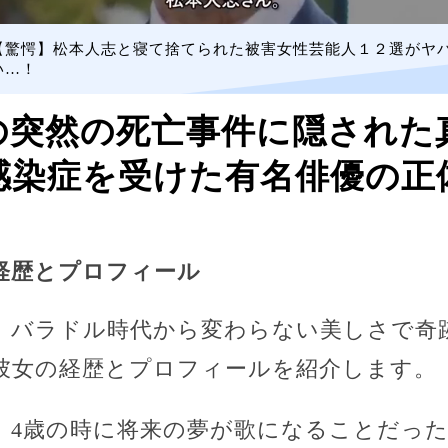
【驚愕】松本人志と寝て捨てられた被害女性芸能人１２選がヤ
い…！
の突然の死亡事件に隠された
感染症を受けた有名俳優の正
経歴とプロフィール
、バラドル時代から変わらない美しさで奇
彼女の経歴とプロフィールを紹介します。
、4歳の時に将来の夢が歌になることだっ