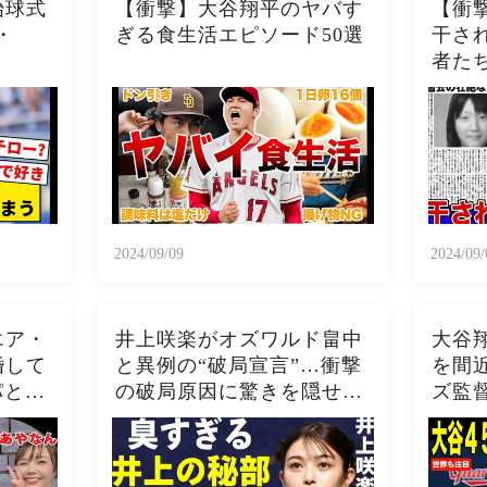
始球式
【衝撃】大谷翔平のヤバす
【衝
・
ぎる食生活エピソード50選
干され
者た
在の
欺被
撃の現
じめ
2024/09/09
2024/09/
エア・
井上咲楽がオズワルド畠中
大谷
婚して
と異例の“破局宣言”…衝撃
を間
パとの
の破局原因に驚きを隠せな
ズ監
隠せな
い…井上咲楽の介護生活の
ディ
やな
真相
った
した現
５０