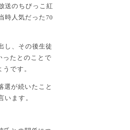
放送のちびっこ紅
当時人気だった70
出し、その後生徒
かったとのことで
ようです。
落選が続いたこと
言います。