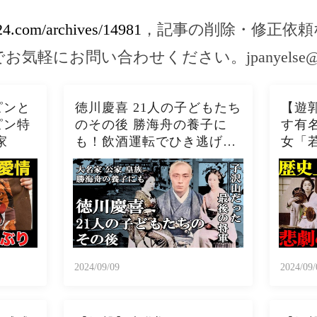
s24.com/archives/14981
，記事の削除・修正依頼
でお気軽にお問い合わせください。
jpanyelse
゚ンと
徳川慶喜 21人の子どもたち
【遊
゚ン特
のその後 勝海舟の養子に
す有
家
も！飲酒運転でひき逃げを
女「
起こした子も！？
2024/09/09
2024/09/