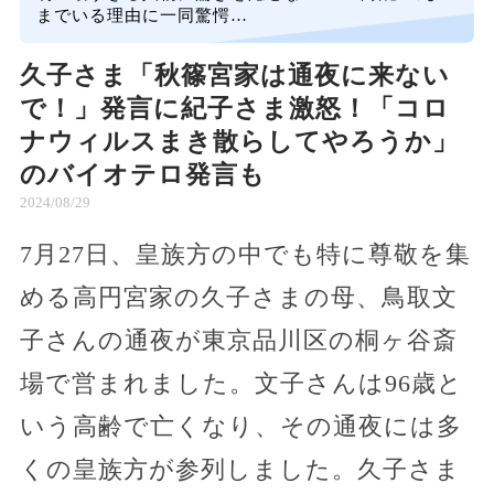
までいる理由に一同驚愕…
久子さま「秋篠宮家は通夜に来ない
で！」発言に紀子さま激怒！「コロ
ナウィルスまき散らしてやろうか」
のバイオテロ発言も
2024/08/29
7月27日、皇族方の中でも特に尊敬を集
める高円宮家の久子さまの母、鳥取文
子さんの通夜が東京品川区の桐ヶ谷斎
場で営まれました。文子さんは96歳と
いう高齢で亡くなり、その通夜には多
くの皇族方が参列しました。久子さま