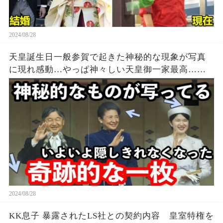
2024/08/28
天皇誕生日一般参賀で起きた神秘的な現象が写真
に現れ感動…やっぱ神々しい天皇御一家最高…雨
の中お出まし直前に参賀者が見せた行動にも感
動…天皇陛下が敬宮殿下のご就職について...
2024/08/28
KK息子 暴露されたLS社との契約内容 皇室特権を