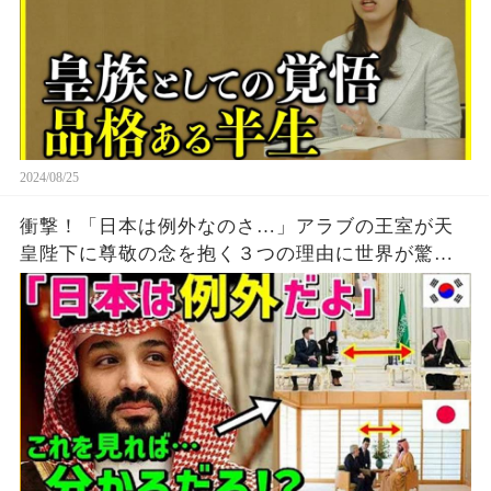
2024/08/25
衝撃！「日本は例外なのさ…」アラブの王室が天
皇陛下に尊敬の念を抱く３つの理由に世界が驚
愕！