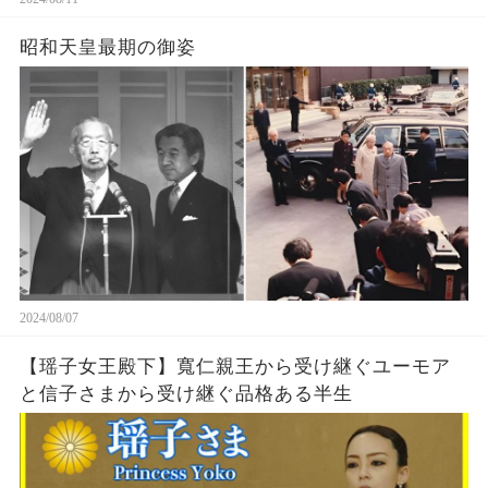
昭和天皇最期の御姿
2024/08/07
【瑶子女王殿下】寬仁親王から受け継ぐユーモア
と信子さまから受け継ぐ品格ある半生