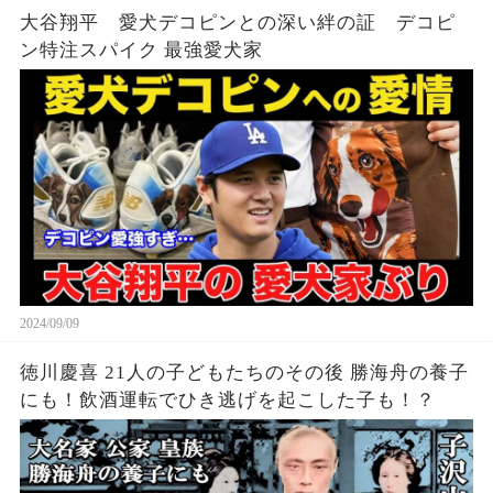
大谷翔平 愛犬デコピンとの深い絆の証 デコピ
ン特注スパイク 最強愛犬家
2024/09/09
徳川慶喜 21人の子どもたちのその後 勝海舟の養子
にも！飲酒運転でひき逃げを起こした子も！？