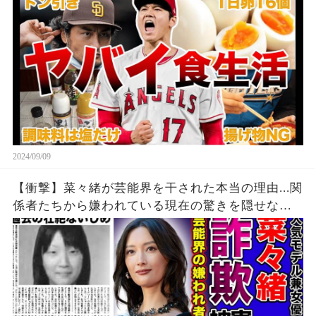
2024/09/09
【衝撃】菜々緒が芸能界を干された本当の理由...関
係者たちから嫌われている現在の驚きを隠せな
い！！詐欺被害にまで遭っている衝撃の現在...過去
の壮絶ないじめに一同驚愕！！