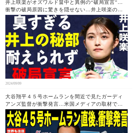
井上咲楽がオズワルド畠中と異例の“破局宣言”…
衝撃の破局原因に驚きを隠せない…井上咲楽の介
護生活の真相
2024/09/09
大谷翔平４５号ホームランを間近で見たガーディ
アンズ監督が衝撃発言…米国メディアの取材で明
らかとなったロバーツ監督の「５０-５０」記録に
ついてが話題【海外の反応 MLBメジャー 野球】