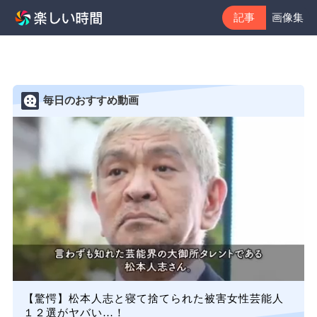
記事
画像集
毎日のおすすめ動画
【驚愕】松本人志と寝て捨てられた被害女性芸能人
１２選がヤバい…！