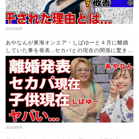
2024/09/09
あやなんが東海オンエア・しばゆーと４月に離婚
していた事を発表...セカパとの現在の関係に驚きを
隠せない...『しばゆー＆あやなん』夫婦の精神崩壊
した現在がヤバい...
2024/09/09