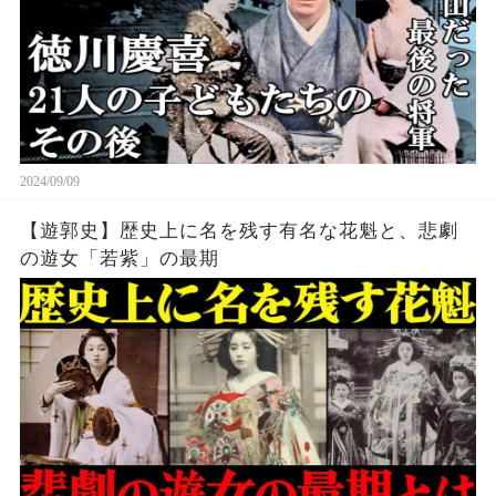
2024/09/09
【遊郭史】歴史上に名を残す有名な花魁と、悲劇
の遊女「若紫」の最期