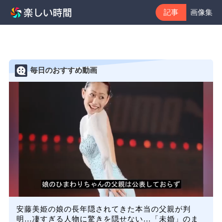
記事
画像集
毎日のおすすめ動画
安藤美姫の娘の長年隠されてきた本当の父親が判
明…凄すぎる人物に驚きを隠せない…「未婚」のま