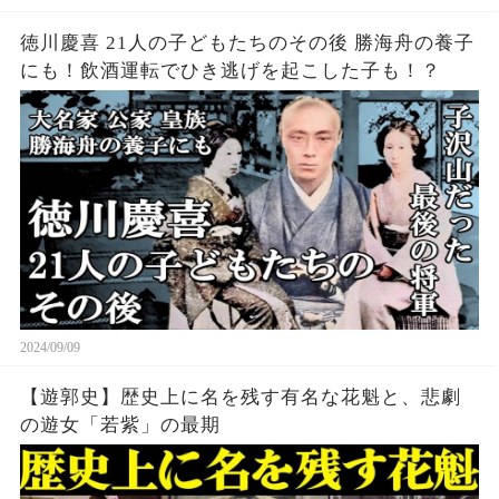
徳川慶喜 21人の子どもたちのその後 勝海舟の養子
にも！飲酒運転でひき逃げを起こした子も！？
2024/09/09
【遊郭史】歴史上に名を残す有名な花魁と、悲劇
の遊女「若紫」の最期