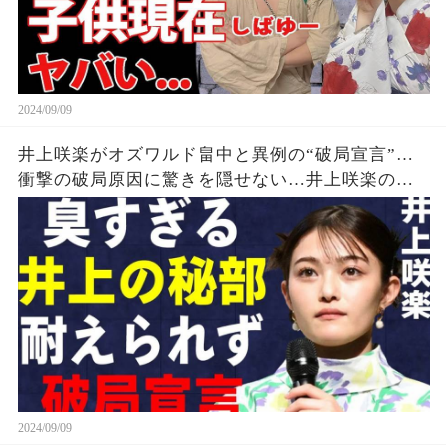
2024/09/09
井上咲楽がオズワルド畠中と異例の“破局宣言”…
衝撃の破局原因に驚きを隠せない…井上咲楽の介
護生活の真相
2024/09/09