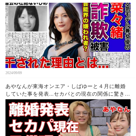
い！！詐欺被害にまで遭っている衝撃の現在...過去
の壮絶ないじめに一同驚愕！！
2024/09/09
あやなんが東海オンエア・しばゆーと４月に離婚
していた事を発表...セカパとの現在の関係に驚きを
隠せない...『しばゆー＆あやなん』夫婦の精神崩壊
した現在がヤバい...