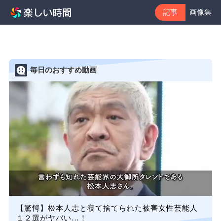
記事
画像集
毎日のおすすめ動画
【驚愕】松本人志と寝て捨てられた被害女性芸能人
１２選がヤバい…！