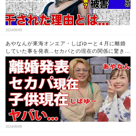
2024/09/09
あやなんが東海オンエア・しばゆーと４月に離婚
していた事を発表...セカパとの現在の関係に驚きを
隠せない...『しばゆー＆あやなん』夫婦の精神崩壊
した現在がヤバい...
2024/09/09