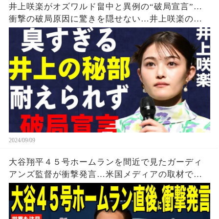
井上咲楽がオズワルド畠中と異例の“破局宣言”…
衝撃の破局原因に驚きを隠せない…井上咲楽の介
護生活の真相
2024/09/09
大谷翔平４５号ホームランを間近で見たガーディ
アンズ監督が衝撃発言…米国メディアの取材で明
らかとなったロバーツ監督の「５０-５０」記録に
ついてが話題【海外の反応 MLBメジャー 野球】