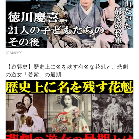
2024/09/09
【遊郭史】歴史上に名を残す有名な花魁と、悲劇
の遊女「若紫」の最期