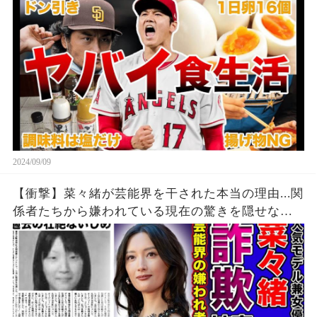
2024/09/09
【衝撃】菜々緒が芸能界を干された本当の理由...関
係者たちから嫌われている現在の驚きを隠せな
い！！詐欺被害にまで遭っている衝撃の現在...過去
の壮絶ないじめに一同驚愕！！