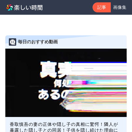
記事
画像集
毎日のおすすめ動画
香取慎吾の妻の正体や隠し子の真相に驚愕！隣人が
暴露した隠し子との同居！子供を隠し続けた理由に