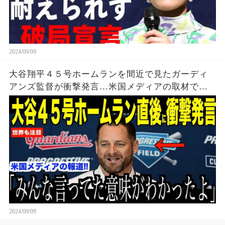
2024/09/09
大谷翔平４５号ホームランを間近で見たガーディ
アンズ監督が衝撃発言…米国メディアの取材で明
らかとなったロバーツ監督の「５０-５０」記録に
ついてが話題【海外の反応 MLBメジャー 野球】
2024/09/09