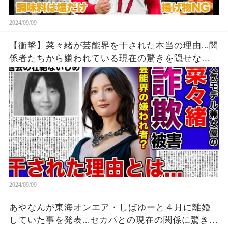
2024/09/09
【衝撃】菜々緒が芸能界を干された本当の理由...関
係者たちから嫌われている現在の驚きを隠せな
い！！詐欺被害にまで遭っている衝撃の現在...過去
の壮絶ないじめに一同驚愕！！
2024/09/09
あやなんが東海オンエア・しばゆーと４月に離婚
していた事を発表...セカパとの現在の関係に驚きを