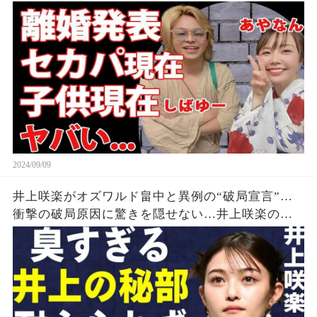
隠せない...『しばゆー＆あやなん』夫婦の精神崩壊
した現在がヤバい...
2024/09/09
井上咲楽がオズワルド畠中と異例の“破局宣言”…
衝撃の破局原因に驚きを隠せない…井上咲楽の介
護生活の真相