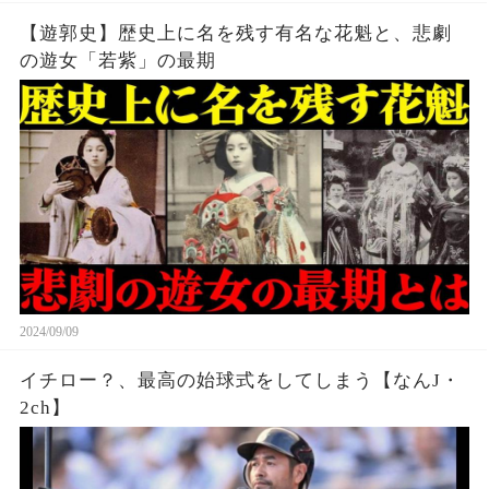
【遊郭史】歴史上に名を残す有名な花魁と、悲劇
の遊女「若紫」の最期
2024/09/09
イチロー？、最高の始球式をしてしまう【なんJ・
2ch】