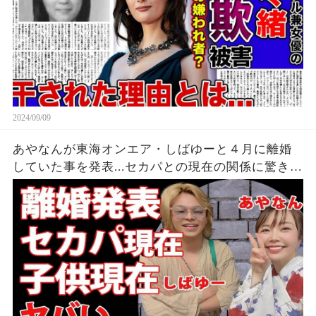
2024/09/09
あやなんが東海オンエア・しばゆーと４月に離婚
していた事を発表...セカパとの現在の関係に驚きを
隠せない...『しばゆー＆あやなん』夫婦の精神崩壊
した現在がヤバい...