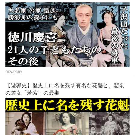
2024/09/09
【遊郭史】歴史上に名を残す有名な花魁と、悲劇
の遊女「若紫」の最期