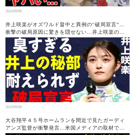
2024/09/09
井上咲楽がオズワルド畠中と異例の“破局宣言”…
衝撃の破局原因に驚きを隠せない…井上咲楽の介
護生活の真相
2024/09/09
大谷翔平４５号ホームランを間近で見たガーディ
アンズ監督が衝撃発言…米国メディアの取材で明