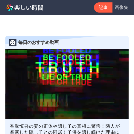
記事
画像集
毎日のおすすめ動画
香取慎吾の妻の正体や隠し子の真相に驚愕！隣人が
暴露した隠し子との同居！子供を隠し続けた理由に