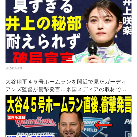
2024/09/09
大谷翔平４５号ホームランを間近で見たガーディ
アンズ監督が衝撃発言…米国メディアの取材で明
らかとなったロバーツ監督の「５０-５０」記録に
ついてが話題【海外の反応 MLBメジャー 野球】