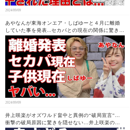
2024/09/09
あやなんが東海オンエア・しばゆーと４月に離婚
していた事を発表...セカパとの現在の関係に驚きを
隠せない...『しばゆー＆あやなん』夫婦の精神崩壊
した現在がヤバい...
2024/09/09
井上咲楽がオズワルド畠中と異例の“破局宣言”…
衝撃の破局原因に驚きを隠せない…井上咲楽の介
護生活の真相