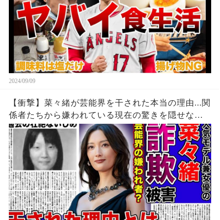
2024/09/09
【衝撃】菜々緒が芸能界を干された本当の理由...関
係者たちから嫌われている現在の驚きを隠せな
い！！詐欺被害にまで遭っている衝撃の現在...過去
の壮絶ないじめに一同驚愕！！