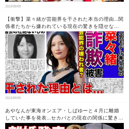
2024/09/09
【衝撃】菜々緒が芸能界を干された本当の理由...関
係者たちから嫌われている現在の驚きを隠せな
い！！詐欺被害にまで遭っている衝撃の現在...過去
の壮絶ないじめに一同驚愕！！
2024/09/09
あやなんが東海オンエア・しばゆーと４月に離婚
していた事を発表...セカパとの現在の関係に驚きを
隠せない...『しばゆー＆あやなん』夫婦の精神崩壊