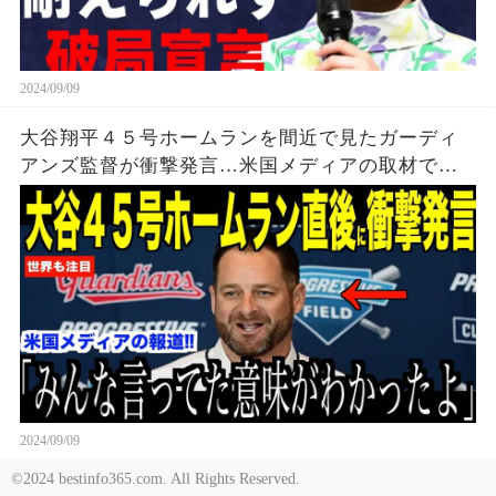
2024/09/09
大谷翔平４５号ホームランを間近で見たガーディ
アンズ監督が衝撃発言…米国メディアの取材で明
らかとなったロバーツ監督の「５０-５０」記録に
ついてが話題【海外の反応 MLBメジャー 野球】
2024/09/09
©2024 bestinfo365.com. All Rights Reserved.