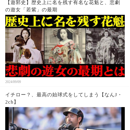
【遊郭史】歴史上に名を残す有名な花魁と、悲劇
の遊女「若紫」の最期
2024/09/09
イチロー？、最高の始球式をしてしまう【なんJ・
2ch】