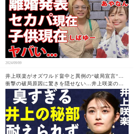
した現在がヤバい...
2024/09/09
井上咲楽がオズワルド畠中と異例の“破局宣言”…
衝撃の破局原因に驚きを隠せない…井上咲楽の介
護生活の真相