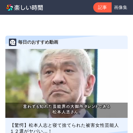
記事
画像集
毎日のおすすめ動画
【驚愕】松本人志と寝て捨てられた被害女性芸能人
１２選がヤバい…！