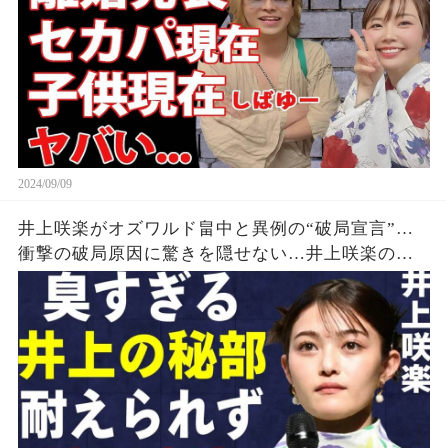
2024/09/09
井上咲楽がオズワルド畠中と異例の“破局宣言”…
衝撃の破局原因に驚きを隠せない…井上咲楽の介
護生活の真相