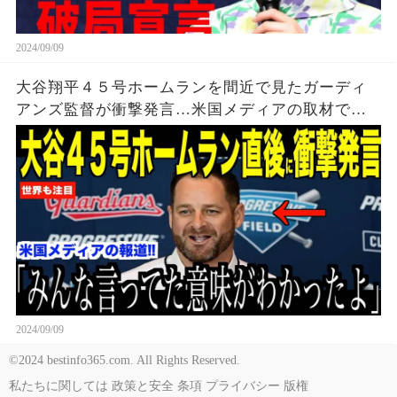
2024/09/09
大谷翔平４５号ホームランを間近で見たガーディ
アンズ監督が衝撃発言…米国メディアの取材で明
らかとなったロバーツ監督の「５０-５０」記録に
ついてが話題【海外の反応 MLBメジャー 野球】
2024/09/09
©2024 bestinfo365.com. All Rights Reserved.
私たちに関しては
政策と安全
条項
プライバシー
版権