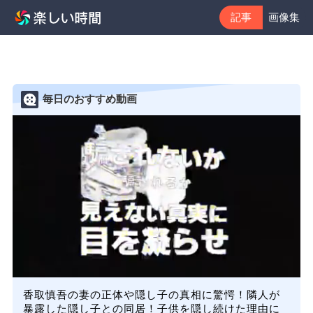
記事
画像集
毎日のおすすめ動画
香取慎吾の妻の正体や隠し子の真相に驚愕！隣人が
暴露した隠し子との同居！子供を隠し続けた理由に