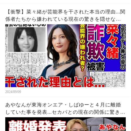
【衝撃】菜々緒が芸能界を干された本当の理由...関
係者たちから嫌われている現在の驚きを隠せな
い！！詐欺被害にまで遭っている衝撃の現在...過去
の壮絶ないじめに一同驚愕！！
2024/09/09
あやなんが東海オンエア・しばゆーと４月に離婚
していた事を発表...セカパとの現在の関係に驚きを
隠せない...『しばゆー＆あやなん』夫婦の精神崩壊
した現在がヤバい...