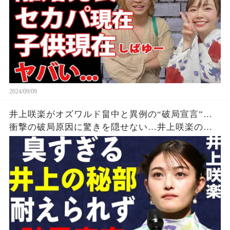
2024/09/09
井上咲楽がオズワルド畠中と異例の“破局宣言”…
衝撃の破局原因に驚きを隠せない…井上咲楽の介
護生活の真相