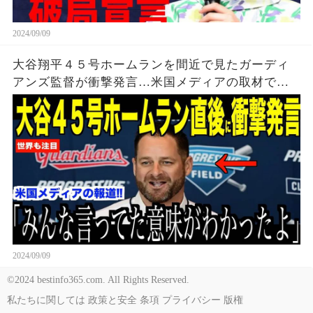
2024/09/09
大谷翔平４５号ホームランを間近で見たガーディ
アンズ監督が衝撃発言…米国メディアの取材で明
らかとなったロバーツ監督の「５０-５０」記録に
ついてが話題【海外の反応 MLBメジャー 野球】
2024/09/09
©2024 bestinfo365.com. All Rights Reserved.
私たちに関しては
政策と安全
条項
プライバシー
版権