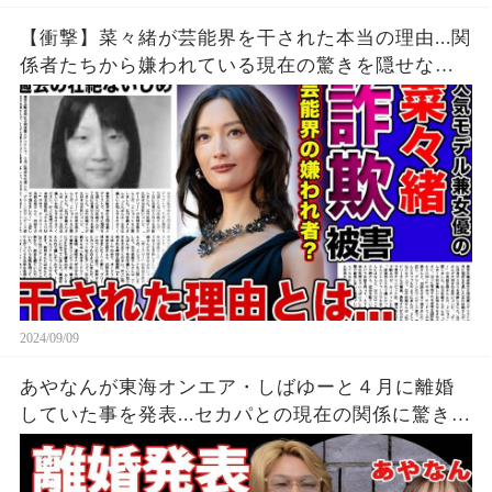
【衝撃】菜々緒が芸能界を干された本当の理由...関
係者たちから嫌われている現在の驚きを隠せな
い！！詐欺被害にまで遭っている衝撃の現在...過去
の壮絶ないじめに一同驚愕！！
2024/09/09
あやなんが東海オンエア・しばゆーと４月に離婚
していた事を発表...セカパとの現在の関係に驚きを
隠せない...『しばゆー＆あやなん』夫婦の精神崩壊
した現在がヤバい...