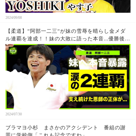
2024/09/08
【柔道】”阿部一二三”が妹の雪辱を晴らし金メダ
ル連覇を達成！！妹の大敗に語った本音...優勝後に
流した涙に日本国民が涙腺崩壊！！阿部兄弟を支
え続けた恩師との約束の真相とは...
2024/07/30
ブラマヨ小杉 まさかのアクシデント 番組の謝
罪に学校側「これも記念ですね」