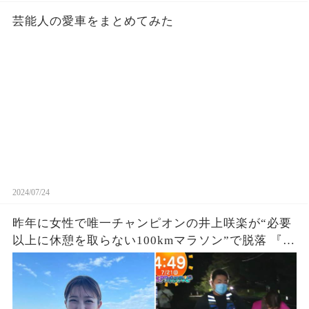
芸能人の愛車をまとめてみた
2024/07/24
昨年に女性で唯一チャンピオンの井上咲楽が“必要
以上に休憩を取らない100kmマラソン”で脱落 『27
時間テレビ』鬼企画「100kmサバイバルマラソ
ン」に猛激怒、、、死んだら責任取れるの？