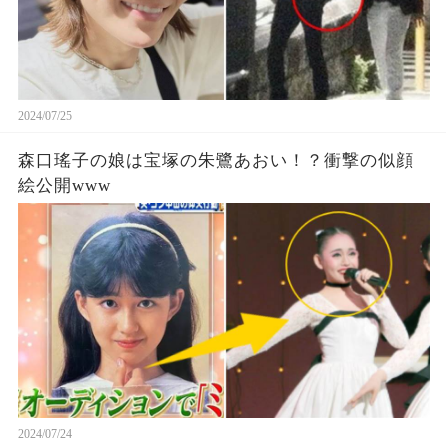
2024/07/25
森口瑤子の娘は宝塚の朱鷺あおい！？衝撃の似顔
絵公開www
2024/07/24