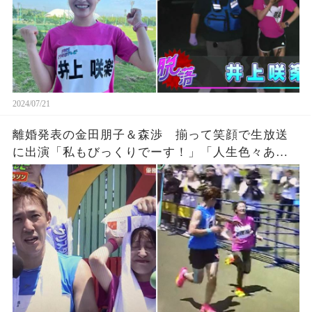
2024/07/21
離婚発表の金田朋子＆森渉 揃って笑顔で生放送
に出演「私もびっくりでーす！」「人生色々ある
よな。」