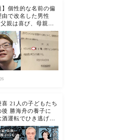
題】個性的な名前の偏
理由で改名した男性
)、父親は喜び、母親か
「なんで？！」と責め
…これから保護者にな
はよく考えて
26
喜 21人の子どもたち
の後 勝海舟の養子に
飲酒運転でひき逃げを
した子も！？