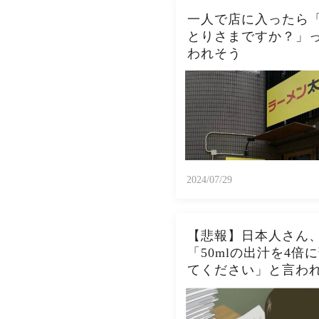
一人で店に入ったら
とりさまですか？」
われそう
2024/07/29
【悲報】日本人さん
「50mlの出汁を4倍
てください」と言わ
200mlの水を足す馬
出してしまう