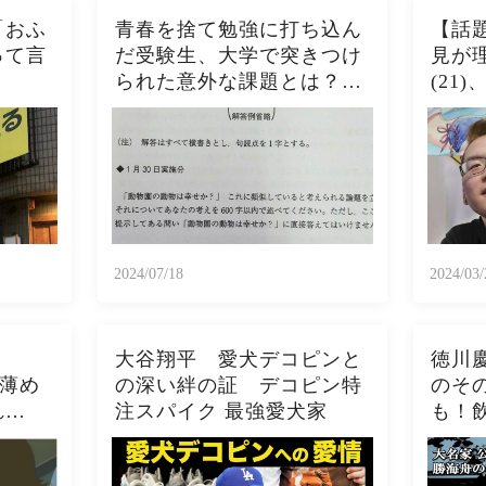
「おふ
青春を捨て勉強に打ち込ん
【話
って言
だ受験生、大学で突きつけ
見が
られた意外な課題とは？
(21
→「別れる彼女への手紙を
らは
書け」
られ
る人
2024/07/18
2024/03/
、
大谷翔平 愛犬デコピンと
徳川慶
に薄め
の深い絆の証 デコピン特
のそ
れ
注スパイク 最強愛犬家
も！
鹿が続
起こ