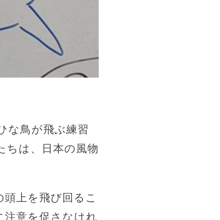
ひな鳥が飛ぶ練習
たちは、日本の風物
の頭上を飛び回るこ
に注意を促さなけれ