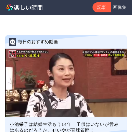
記事
画像集
毎日のおすすめ動画
小池栄子は結婚生活もう14年 子供はいないが営み
はあるのだろうか。せいやが直球質問！