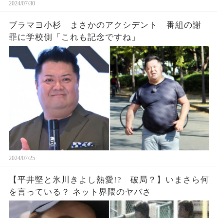
2024/07/30
ブラマヨ小杉 まさかのアクシデント 番組の謝
罪に学校側「これも記念ですね」
2024/07/25
【平井堅と氷川きよし熱愛!? 破局？】いまさら何
を言っている？ ネット界隈のヤバさ