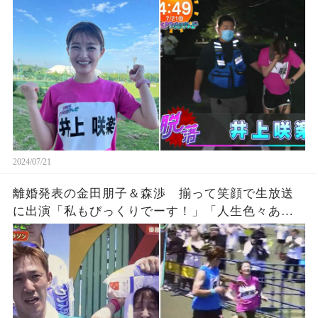
時間テレビ』鬼企画「100kmサバイバルマラソ
ン」に猛激怒、、、死んだら責任取れるの？
2024/07/21
離婚発表の金田朋子＆森渉 揃って笑顔で生放送
に出演「私もびっくりでーす！」「人生色々ある
よな。」