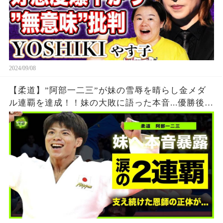
2024/09/08
【柔道】”阿部一二三”が妹の雪辱を晴らし金メダ
ル連覇を達成！！妹の大敗に語った本音...優勝後に
流した涙に日本国民が涙腺崩壊！！阿部兄弟を支
え続けた恩師との約束の真相とは...