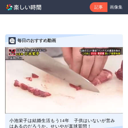
記事
画像集
毎日のおすすめ動画
小池栄子は結婚生活もう14年 子供はいないが営み
はあるのだろうか。せいやが直球質問！