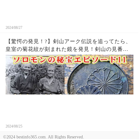
2024/08/27
【驚愕の発見！?】剣山アーク伝説を追ってたら、
皇室の菊花紋が刻まれた鏡を発見！剣山の見番だ
った新田亀三郎さんの実家、徳島県木屋平から出
てきた亀三郎さんの写真と菊花紋の鏡！ソロモン
の秘宝エピソード11
2024/08/25
©2024 bestinfo365.com. All Rights Reserved.