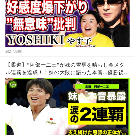
2024/09/08
【柔道】”阿部一二三”が妹の雪辱を晴らし金メダ
ル連覇を達成！！妹の大敗に語った本音...優勝後に
流した涙に日本国民が涙腺崩壊！！阿部兄弟を支
え続けた恩師との約束の真相とは...