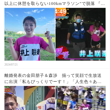
以上に休憩を取らない100kmマラソン”で脱落 『27
時間テレビ』鬼企画「100kmサバイバルマラソ
ン」に猛激怒、、、死んだら責任取れるの？
2024/07/21
離婚発表の金田朋子＆森渉 揃って笑顔で生放送
に出演「私もびっくりでーす！」「人生色々ある
よな。」