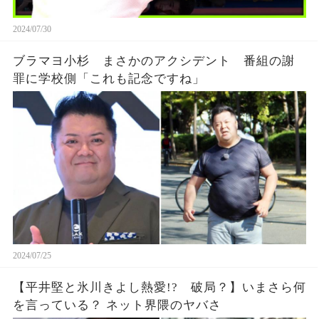
2024/07/30
ブラマヨ小杉 まさかのアクシデント 番組の謝
罪に学校側「これも記念ですね」
2024/07/25
【平井堅と氷川きよし熱愛!? 破局？】いまさら何
を言っている？ ネット界隈のヤバさ