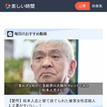
記事
画像集
毎日のおすすめ動画
【驚愕】松本人志と寝て捨てられた被害女性芸能人
１２選がヤバい…！