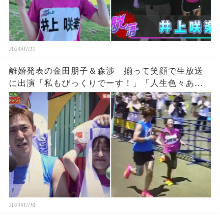
2024/07/21
離婚発表の金田朋子＆森渉 揃って笑顔で生放送
に出演「私もびっくりでーす！」「人生色々ある
よな。」
2024/07/20