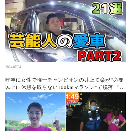
2024/07/24
昨年に女性で唯一チャンピオンの井上咲楽が“必要
以上に休憩を取らない100kmマラソン”で脱落 『27
時間テレビ』鬼企画「100kmサバイバルマラソ
ン」に猛激怒、、、死んだら責任取れるの？