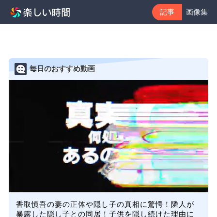
記事
画像集
毎日のおすすめ動画
香取慎吾の妻の正体や隠し子の真相に驚愕！隣人が
暴露した隠し子との同居！子供を隠し続けた理由に