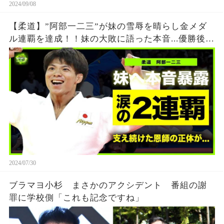
2024/09/08
【柔道】”阿部一二三”が妹の雪辱を晴らし金メダ
ル連覇を達成！！妹の大敗に語った本音...優勝後に
流した涙に日本国民が涙腺崩壊！！阿部兄弟を支
え続けた恩師との約束の真相とは...
2024/07/30
ブラマヨ小杉 まさかのアクシデント 番組の謝
罪に学校側「これも記念ですね」