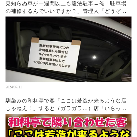
見知らぬ車が一週間以上も違法駐車→俺「駐車場
の補修するんでいいですか？」管理人「どうぞ」
→車に毛布とブルーシート被せ…
2024/07/11
馴染みの和料亭で客「ここは若造が来るような店
じゃねえ！」すると（ガラガラ…）店「いらっし
ゃい」客「あ！社長！」→社長「君たち知り合
い？」→俺の正体を知った結果ｗ