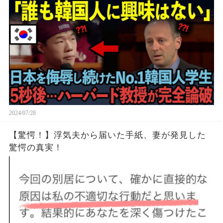
後…ハーバード大学教授が完全論破した瞬間
2024/07/28
【驚愕！】浮気夫から届いた手紙、妻が発見した
驚愕の真実！