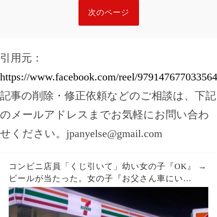
は声も出せず凍りついた――
次のページ
引用元：
https://www.facebook.com/reel/97914767703356
記事の削除・修正依頼などのご相談は、下記
のメールアドレスまでお気軽にお問い合わ
せください。
jpanyelse@gmail.com
コンビニ店員「くじ引いて」幼い女の子『OK』 →
ビールが当たった。女の子『お父さん車にい
て…』店員「呼んできて」 → しばらくすると、鼻
ヂを押さえた女の子が再入店してきて…