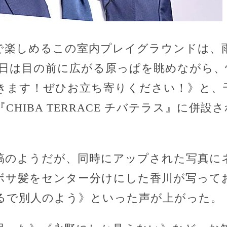
で楽しめるこの室内プレイグラウンドは、
た日は目の前に広がる原っぱを眺めながら、
きます！ぜひお立ち寄りください！》と、
CHIBA TERRACE チバテラス』に併
。
稿のようだが、同時にアップされた写真に
ボサ髪をセンター分けにした香川が写って
るで別人のよう》といった声が上がった。