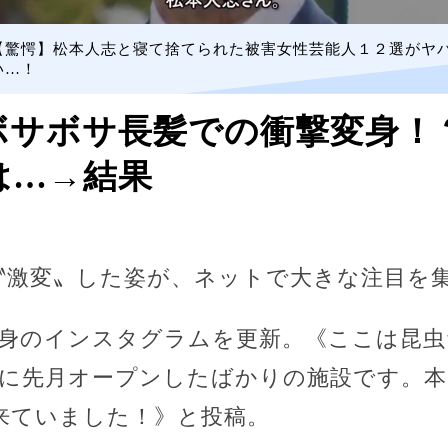
【驚愕】松本人志と寝て捨てられた被害女性芸能人１２選がヤ
い…！
ボサボサ長髪での衝撃変身！
は…→結果
〝激変〟した姿が、ネットで大きな注目を
自身のインスタグラムを更新。《ここは昆虫た
公園に先月オープンしたばかりの施設です。
来ていました！》と投稿。