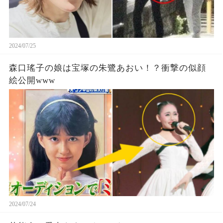
2024/07/25
森口瑤子の娘は宝塚の朱鷺あおい！？衝撃の似顔
絵公開www
2024/07/24