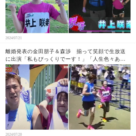
2024/07/21
離婚発表の金田朋子＆森渉 揃って笑顔で生放送
に出演「私もびっくりでーす！」「人生色々ある
よな。」
2024/07/20