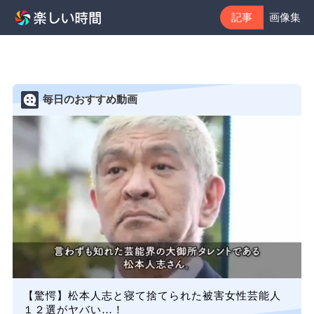
記事
画像集
毎日のおすすめ動画
【驚愕】松本人志と寝て捨てられた被害女性芸能人
１２選がヤバい…！