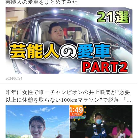
芸能人の愛車をまとめてみた
2024/07/24
昨年に女性で唯一チャンピオンの井上咲楽が“必要
以上に休憩を取らない100kmマラソン”で脱落 『27
時間テレビ』鬼企画「100kmサバイバルマラソ
ン」に猛激怒、、、死んだら責任取れるの？