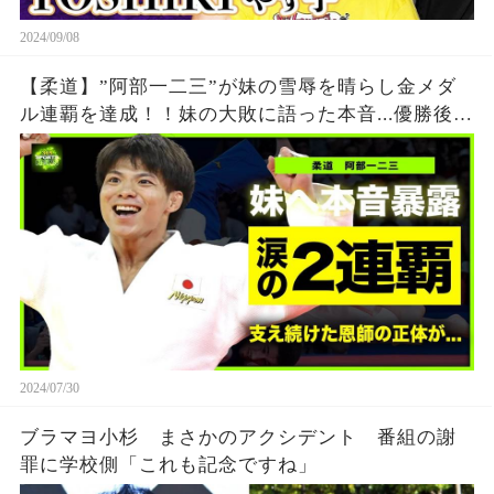
2024/09/08
【柔道】”阿部一二三”が妹の雪辱を晴らし金メダ
ル連覇を達成！！妹の大敗に語った本音...優勝後に
流した涙に日本国民が涙腺崩壊！！阿部兄弟を支
え続けた恩師との約束の真相とは...
2024/07/30
ブラマヨ小杉 まさかのアクシデント 番組の謝
罪に学校側「これも記念ですね」