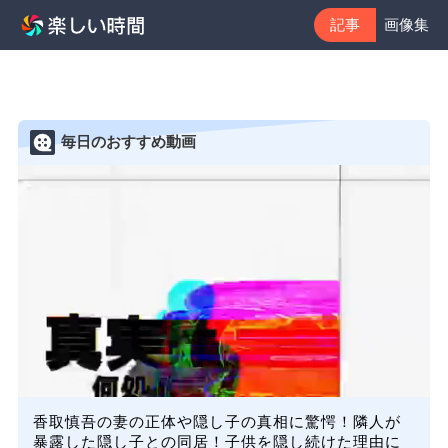
記事
画像集
毎日のおすすめ動画
香取慎吾の妻の正体や隠し子の真相に驚愕！隣人が
暴露した隠し子との同居！子供を隠し続けた理由に