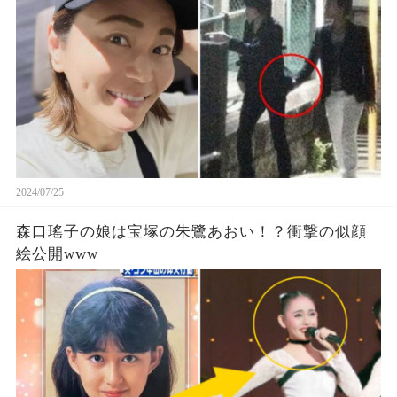
2024/07/25
森口瑤子の娘は宝塚の朱鷺あおい！？衝撃の似顔
絵公開www