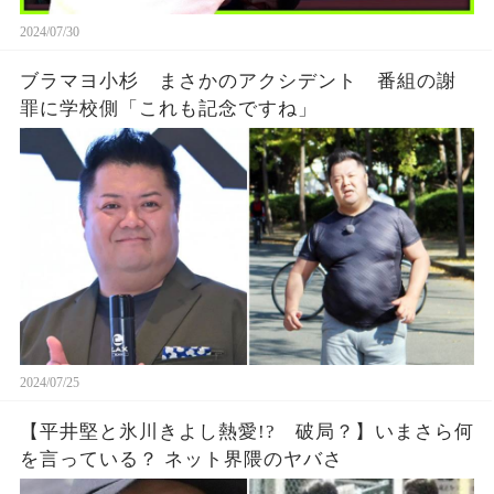
2024/07/30
ブラマヨ小杉 まさかのアクシデント 番組の謝
罪に学校側「これも記念ですね」
2024/07/25
【平井堅と氷川きよし熱愛!? 破局？】いまさら何
を言っている？ ネット界隈のヤバさ