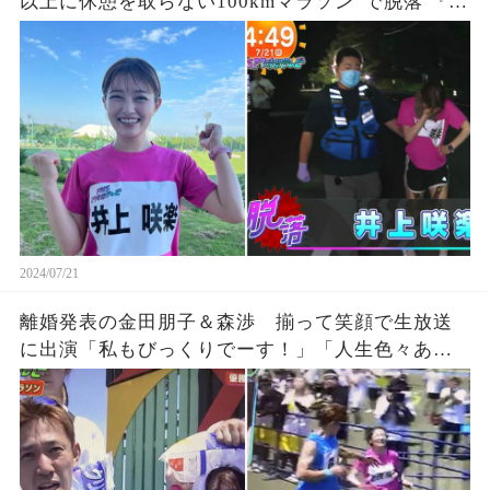
以上に休憩を取らない100kmマラソン”で脱落 『27
時間テレビ』鬼企画「100kmサバイバルマラソ
ン」に猛激怒、、、死んだら責任取れるの？
2024/07/21
離婚発表の金田朋子＆森渉 揃って笑顔で生放送
に出演「私もびっくりでーす！」「人生色々ある
よな。」