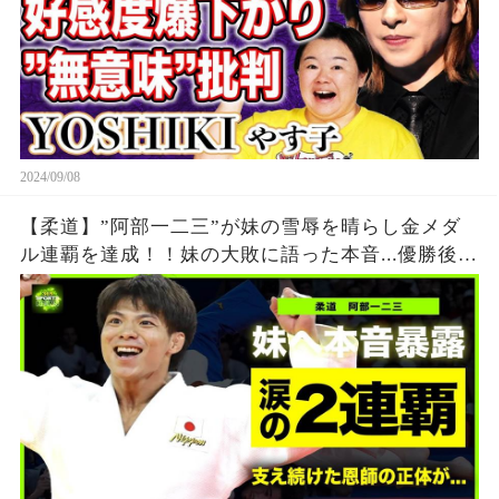
2024/09/08
【柔道】”阿部一二三”が妹の雪辱を晴らし金メダ
ル連覇を達成！！妹の大敗に語った本音...優勝後に
流した涙に日本国民が涙腺崩壊！！阿部兄弟を支
え続けた恩師との約束の真相とは...