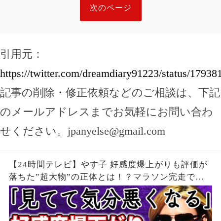
次のページ
引用元：
https://twitter.com/dreamdiary91223/status/179
記事の削除・修正依頼などのご相談は、下記
のメールアドレスまでお気軽にお問い合わ
せください。
jpanyelse@gmail.com
【24時間テレビ】やす子 好感度爆上がりも評価が
落ちた”超大物”の正体とは！？マラソン完走で
も”ギャラ問題”再燃で24時間テレビは「無意味」
と批判殺到の真相が…