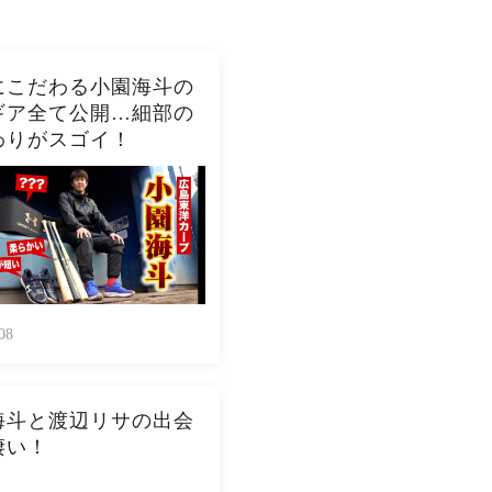
にこだわる小園海斗の
ギア全て公開…細部の
わりがスゴイ！
08
海斗と渡辺リサの出会
凄い！