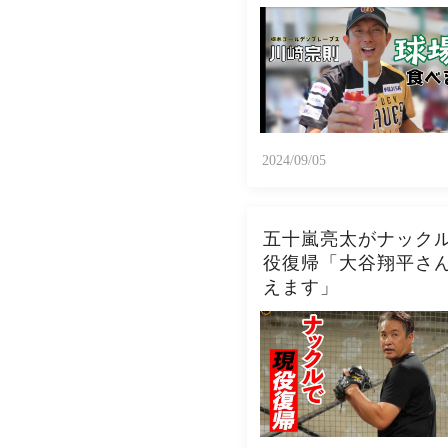
2024/09/05
五十嵐亮太がナック
役復帰「大谷翔平さ
えます」