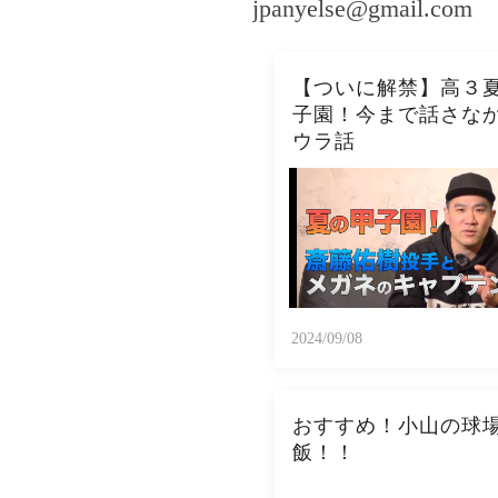
jpanyelse@gmail.com
【ついに解禁】高３
子園！今まで話さな
ウラ話
2024/09/08
おすすめ！小山の球
飯！！