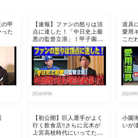
夏の甲
【速報】ファンの怒りは頂
道具
かった
点に達した！「中日史上最
愛用
悪の監督立浪」！甲子園で
こだ
9敗というのは前代未聞の
屈辱だ！中日新聞社の社長
が緊急会議を開いた！！
2024/09/08
2024/09/
場
【初公開】巨人選手がよく
小園
行く飲食店‼︎さらに元木が
いが
上宮高校時代にいってた激