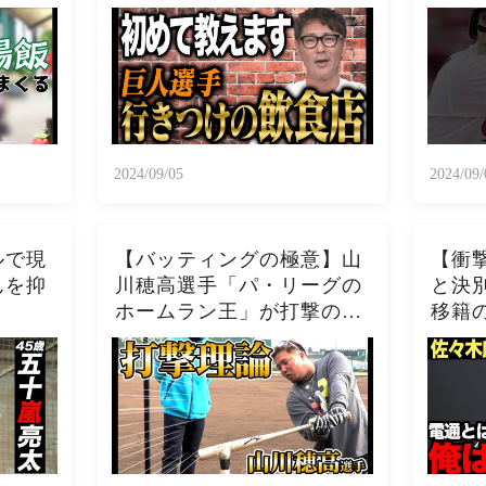
ウマ店
2024/09/05
2024/09/
ルで現
【バッティングの極意】山
【衝
んを抑
川穂高選手「パ・リーグの
と決
ホームラン王」が打撃のコ
移籍
ツを全公開してくれました
た右
真相