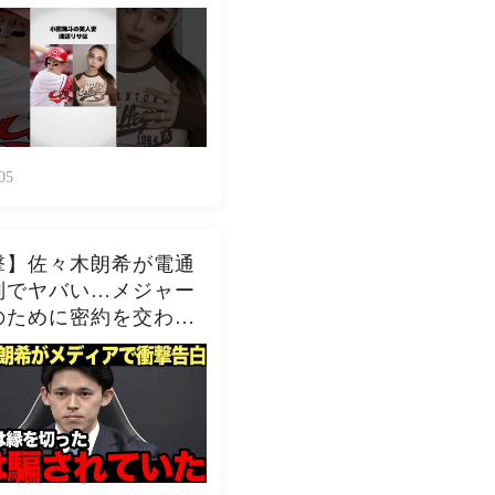
05
撃】佐々木朗希が電通
別でヤバい…メジャー
のために密約を交わし
腕社員と交渉決裂した
に一同驚愕！！