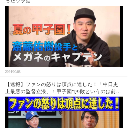
ったウラ話
2024/09/08
【速報】ファンの怒りは頂点に達した！「中日史
上最悪の監督立浪」！甲子園で9敗というのは前代
未聞の屈辱だ！中日新聞社の社長が緊急会議を開
いた！！