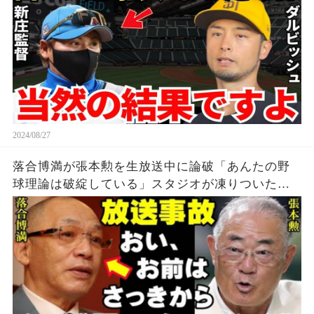
2024/08/27
落合博満が張本勲を生放送中に論破「あんたの野
球理論は破綻している」スタジオが凍りついた三
冠王レジェンドの放った言葉でご意見番はテレビ
から消えた【プロ野球/NPB】