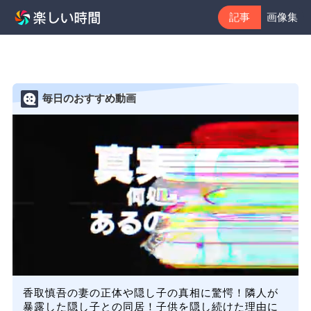
記事
画像集
毎日のおすすめ動画
香取慎吾の妻の正体や隠し子の真相に驚愕！隣人が
暴露した隠し子との同居！子供を隠し続けた理由に