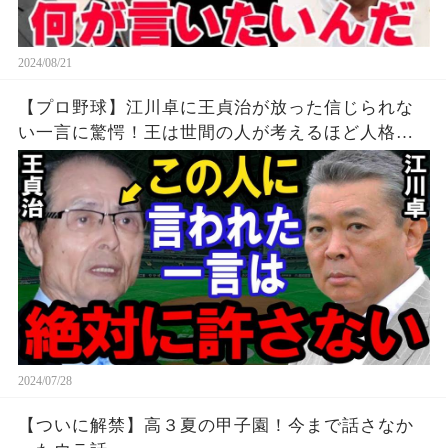
2024/08/21
【プロ野球】江川卓に王貞治が放った信じられな
い一言に驚愕！王は世間の人が考えるほど人格者
じゃない【衝撃】
2024/07/28
【ついに解禁】高３夏の甲子園！今まで話さなか