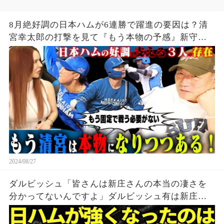
8月絶好調の日本ハムが6連勝で躍進の要因は？清
宮幸太郎の打撃を見て『もう本物の予感』新守護
神柳川投手の評価は？日本ハムに迫る！
2024/08/27
ダルビッシュ「皆さんは新庄さんの本当の凄さを
分かってないんですよ」ダルビッシュ有は新庄監
督が日本ハムを強くさせるのを確信していた！？