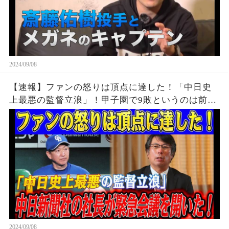
2024/09/08
【速報】ファンの怒りは頂点に達した！「中日史
上最悪の監督立浪」！甲子園で9敗というのは前代
未聞の屈辱だ！中日新聞社の社長が緊急会議を開
いた！！
2024/09/08