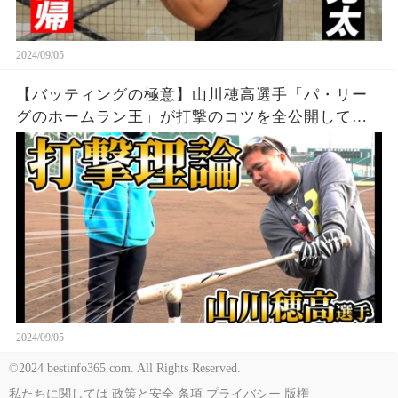
2024/09/05
【バッティングの極意】山川穂高選手「パ・リー
グのホームラン王」が打撃のコツを全公開してく
れました
2024/09/05
©2024 bestinfo365.com. All Rights Reserved.
私たちに関しては
政策と安全
条項
プライバシー
版権