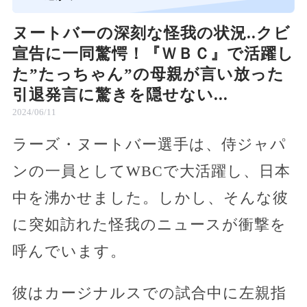
ヌートバーの深刻な怪我の状況..クビ
宣告に一同驚愕！『ＷＢＣ』で活躍し
た”たっちゃん”の母親が言い放った
引退発言に驚きを隠せない...
2024/06/11
ラーズ・ヌートバー選手は、侍ジャパ
ンの一員としてWBCで大活躍し、日本
中を沸かせました。しかし、そんな彼
に突如訪れた怪我のニュースが衝撃を
呼んでいます。
彼はカージナルスでの試合中に左親指