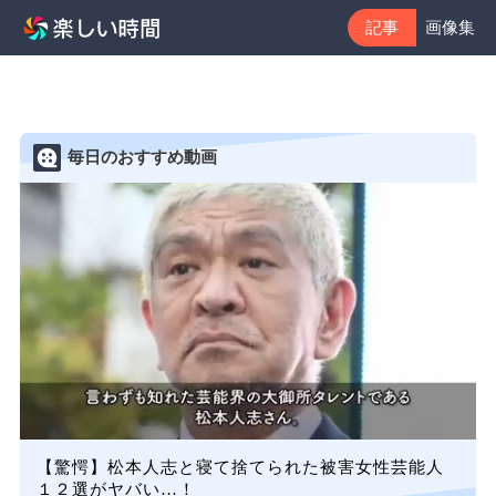
記事
画像集
毎日のおすすめ動画
【驚愕】松本人志と寝て捨てられた被害女性芸能人
１２選がヤバい…！