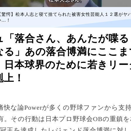
【驚愕】松本人志と寝て捨てられた被害女性芸能人１２選がヤ
い…！
ュ「落合さん、あんたが喋る
なる」あの落合博満にここま
！日本球界のために若きリー
剋上！
快な論Powerが多くの野球ファンから支
有。その行動は日本プロ野球会OBの重鎮
三冠王を達成したレジェンド落合博満に対