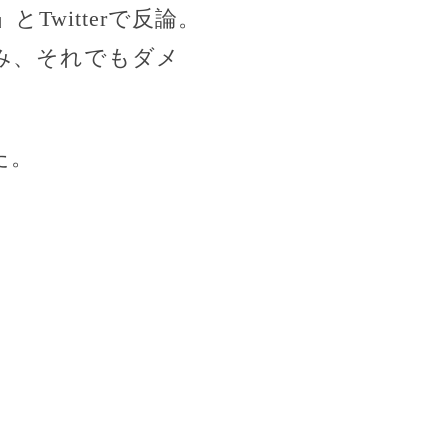
witterで反論。
み、それでもダメ
た。