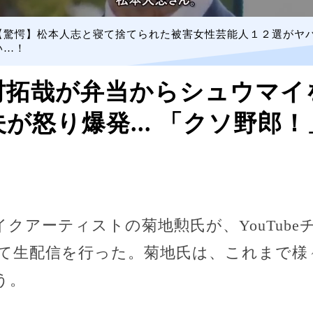
【驚愕】松本人志と寝て捨てられた被害女性芸能人１２選がヤ
い…！
拓哉が弁当からシュウマイを
が怒り爆発... 「クソ野郎
イクアーティストの菊地勲氏が、YouTubeチ
バツ2」にて生配信を行った。菊地氏は、これまで
う。