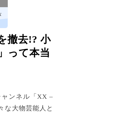
バ
撤去!? 小
！」って本当
ャンネル「XX –
様々な大物芸能人と