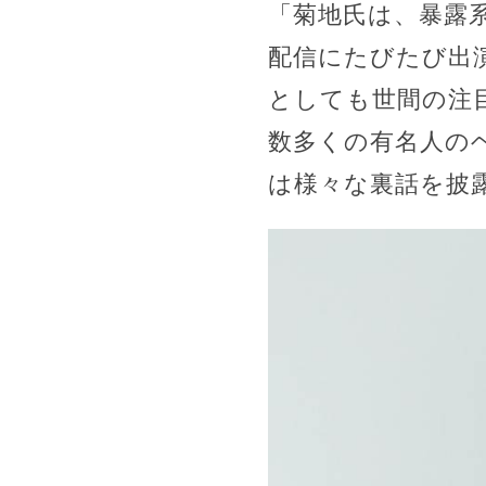
「菊地氏は、暴露系
配信にたびたび出
としても世間の注
数多くの有名人のヘ
は様々な裏話を披