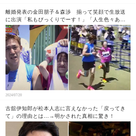
離婚発表の金田朋子＆森渉 揃って笑顔で生放送
に出演「私もびっくりでーす！」「人生色々ある
よな。」
2024/07/20
古舘伊知郎が松本人志に言えなかった「戻ってき
て」の理由とは…→明かされた真相に驚き！