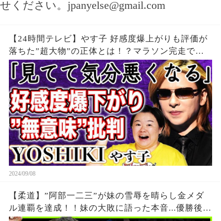
せください。
jpanyelse@gmail.com
【24時間テレビ】やす子 好感度爆上がりも評価が
落ちた”超大物”の正体とは！？マラソン完走で
も”ギャラ問題”再燃で24時間テレビは「無意味」
と批判殺到の真相が…
2024/09/08
【柔道】”阿部一二三”が妹の雪辱を晴らし金メダ
ル連覇を達成！！妹の大敗に語った本音...優勝後に
流した涙に日本国民が涙腺崩壊！！阿部兄弟を支