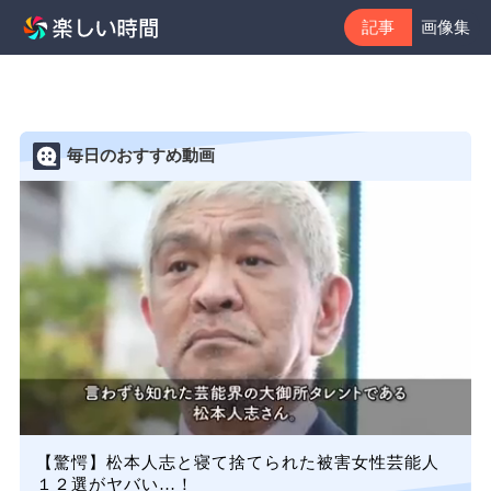
記事
画像集
毎日のおすすめ動画
【驚愕】松本人志と寝て捨てられた被害女性芸能人
１２選がヤバい…！