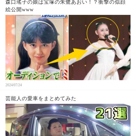
森口瑤子の娘は宝塚の朱鷺あおい！？衝撃の似顔
絵公開www
2024/07/24
芸能人の愛車をまとめてみた