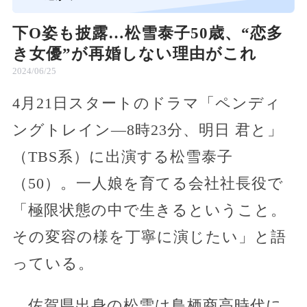
下O姿も披露…松雪泰子50歳、“恋多
き女優”が再婚しない理由がこれ
2024/06/25
4月21日スタートのドラマ「ペンディ
ングトレイン―8時23分、明日 君と」
（TBS系）に出演する松雪泰子
（50）。一人娘を育てる会社社長役で
「極限状態の中で生きるということ。
その変容の様を丁寧に演じたい」と語
っている。
佐賀県出身の松雪は鳥栖商高時代に