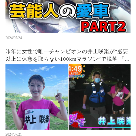
2024/07/24
昨年に女性で唯一チャンピオンの井上咲楽が“必要
以上に休憩を取らない100kmマラソン”で脱落 『27
時間テレビ』鬼企画「100kmサバイバルマラソ
ン」に猛激怒、、、死んだら責任取れるの？
2024/07/21