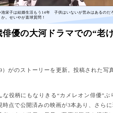
小池栄子は結婚生活もう14年 子供はいないが営みはあるのだ
うか。せいやが直球質問！
歳俳優の大河ドラマでの“老
49）がのストーリーを更新。投稿された写真
んな役柄にもなりきる“カメレオン俳優”ぶ
現時点で公開済みの映画が3本あり、さらに