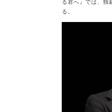
る君へ』では、独
る。