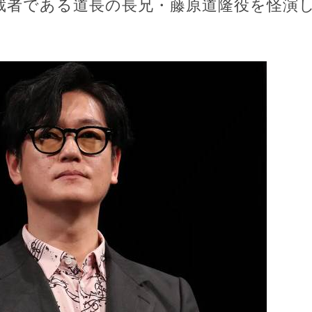
裁者である道長の長兄・藤原道隆役を怪演