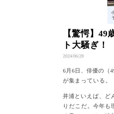
【驚愕】49
ト大騒ぎ！
2024/06/28
6月6日、俳優の（
が集まっている。
井浦といえば、ど
りだこだ。今年も