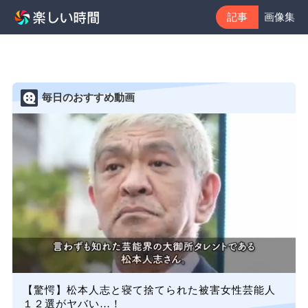
記事
画像集
毎日のおすすめ動画
【驚愕】松本人志と寝て捨てられた被害女性芸能人
１２選がヤバい…！