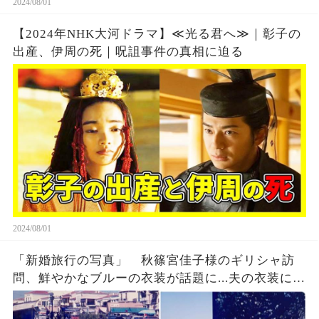
2024/08/01
【2024年NHK大河ドラマ】≪光る君へ≫｜彰子の
出産、伊周の死｜呪詛事件の真相に迫る
2024/08/01
「新婚旅行の写真」 秋篠宮佳子様のギリシャ訪
問、鮮やかなブルーの衣装が話題に...夫の衣装に隠
された意外な真実