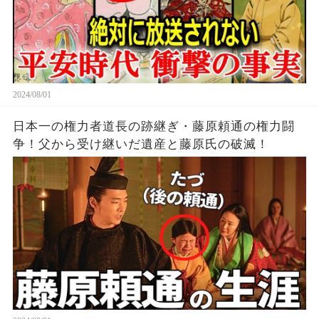
2024/08/01
日本一の権力者道長の跡継ぎ・藤原頼通の権力闘
争！父から受け継いだ遺産と藤原氏の破滅！