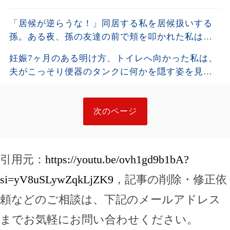
「居候が逆らうな！」同居する私を居候扱いする
孫。ある夜、孫の友達の前で頬を叩かれた私は静
かに姿を消し、全援助を停止した・・・
妊娠7ヶ月のある明け方、トイレへ向かった私は、
夫がこっそり便器のタンクに何かを隠す姿を見て
しまった。夫が去った後、それを開けた瞬間、私
は声も出せず凍りついた――
次のページ
引用元：
https://youtu.be/ovh1gd9b1bA?
si=yV8uSLywZqkLjZK9
，記事の削除・修正依
頼などのご相談は、下記のメールアドレス
までお気軽にお問い合わせください。