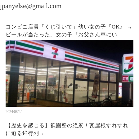
jpanyelse@gmail.com
コンビニ店員「くじ引いて」幼い女の子『OK』 →
ビールが当たった。女の子『お父さん車にい
て…』店員「呼んできて」 → しばらくすると、鼻
ヂを押さえた女の子が再入店してきて…
2024/08/25
【歴史を感じる】祇園祭の絶景！瓦屋根すれすれ
に迫る鉾行列→