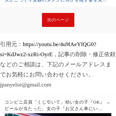
しまった。夫が去った後、それを開けた瞬間、私
は声も出せず凍りついた――
次のページ
引用元：
https://youtu.be/4u9lAeYlQG0?
si=KdJwz2-xzRi-OyrE
，記事の削除・修正依頼
などのご相談は、下記のメールアドレスま
でお気軽にお問い合わせください。
jpanyelse@gmail.com
コンビニ店員「くじ引いて」幼い女の子『OK』 →
ビールが当たった。女の子『お父さん車にい
て…』店員「呼んできて」 → しばらくすると、鼻