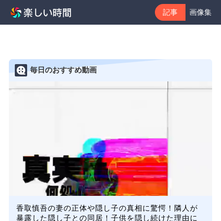
記事
画像集
毎日のおすすめ動画
香取慎吾の妻の正体や隠し子の真相に驚愕！隣人が
暴露した隠し子との同居！子供を隠し続けた理由に