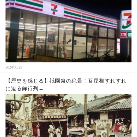
ヂを押さえた女の子が再入店してきて…
2024/08/25
【歴史を感じる】祇園祭の絶景！瓦屋根すれすれ
に迫る鉾行列→