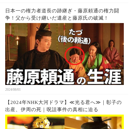
日本一の権力者道長の跡継ぎ・藤原頼通の権力闘
争！父から受け継いだ遺産と藤原氏の破滅！
2024/08/01
【2024年NHK大河ドラマ】≪光る君へ≫｜彰子の
出産、伊周の死｜呪詛事件の真相に迫る