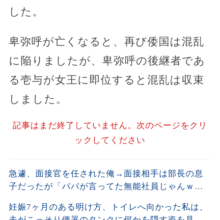
した。
卑弥呼が亡くなると、再び倭国は混乱
に陥りましたが、卑弥呼の後継者であ
る壱与が女王に即位すると混乱は収束
しました。
記事はまだ終了していません。次のページをクリ
ックしてください
急遽、面接官を任された俺→面接相手は部長の息
子だったが「パパが言ってた無能社員じゃんｗ」
とゲラゲラ笑って俺を見下したが…
妊娠7ヶ月のある明け方、トイレへ向かった私は、
夫がこっそり便器のタンクに何かを隠す姿を見て