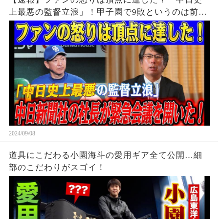
上最悪の監督立浪」！甲子園で9敗というのは前代
未聞の屈辱だ！中日新聞社の社長が緊急会議を開
いた！！
2024/09/08
道具にこだわる小園海斗の愛用ギア全て公開…細
部のこだわりがスゴイ！