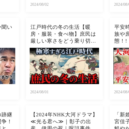
2024/08/02
2024/08/
か聞い
江戸時代の冬の生活【暖
平安
房・服装・食べ物】庶民は
族や
厳しい寒さをどう乗り切っ
態！!
たのか？
2024/08/01
2024/08/
の跡継
【2024年NHK大河ドラマ】
「新
闘争！
≪光る君へ≫｜彰子の出
宮佳
産と藤
産、伊周の死｜呪詛事件の
鮮や