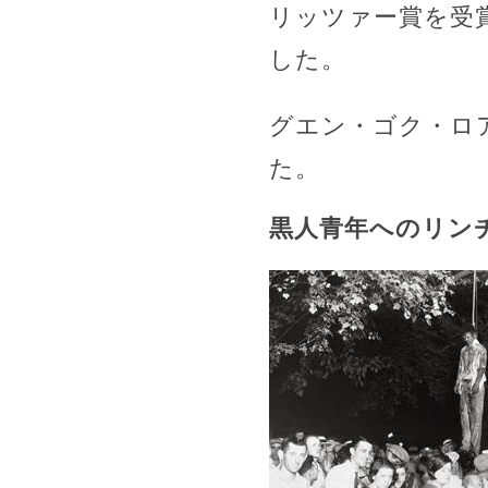
リッツァー賞を受
した。
グエン・ゴク・ロ
た。
黒人青年へのリンチ