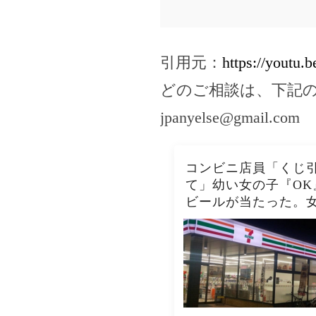
引用元：
https://yout
どのご相談は、下記
jpanyelse@gmail.com
コンビニ店員「くじ
て」幼い女の子『OK
ビールが当たった。
『お父さん車にいて
員「呼んできて」 →
らくすると、鼻ヂを
た女の子が再入店し
て…