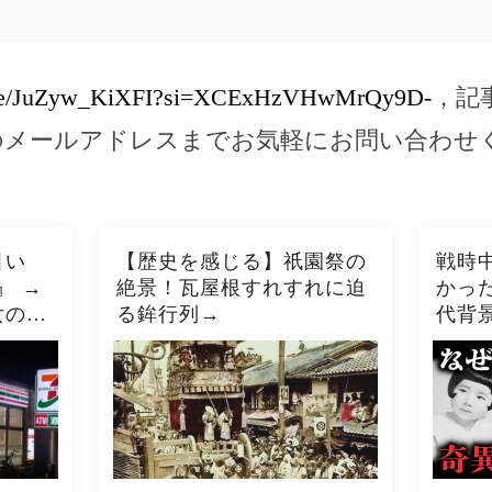
u.be/JuZyw_KiXFI?si=XCExHzVHwMrQy9D-
，記
のメールアドレスまでお気軽にお問い合わせ
引い
【歴史を感じる】祇園祭の
戦時中
』 →
絶景！瓦屋根すれすれに迫
かっ
女の子
る鉾行列→
代背
…』店
当時
 しば
押さえ
てき