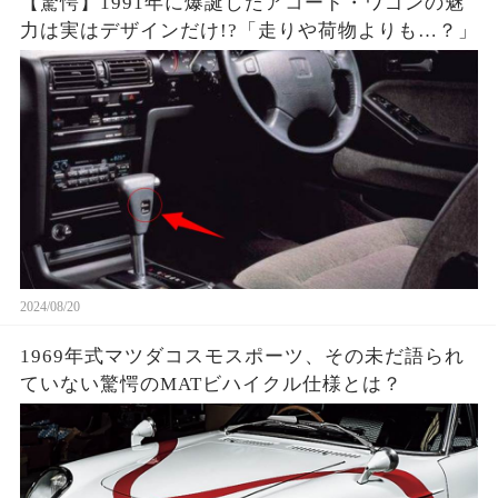
【驚愕】1991年に爆誕したアコード・ワゴンの魅
力は実はデザインだけ!?「走りや荷物よりも…？」
2024/08/20
1969年式マツダコスモスポーツ、その未だ語られ
ていない驚愕のMATビハイクル仕様とは？