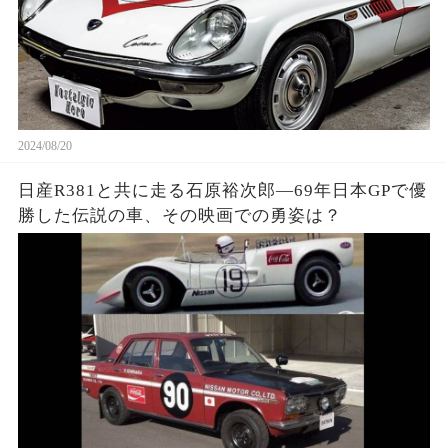
2024/08/20
日産R381と共に走る石原裕次郎—69年日本GPで優
勝した伝説の車、その映画での勇姿は？